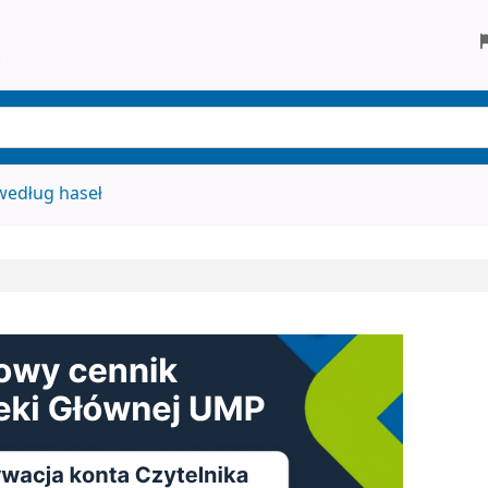
ego w Poznaniu
według haseł